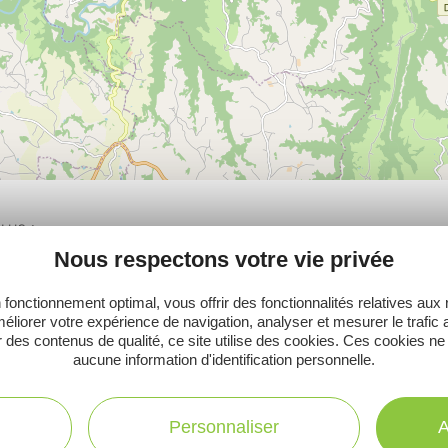
PLUS
Nous respectons votre vie privée
 fonctionnement optimal, vous offrir des fonctionnalités relatives aux
éliorer votre expérience de navigation, analyser et mesurer le trafic 
 des contenus de qualité, ce site utilise des cookies. Ces cookies ne
Ne manquez pas notre newsletter mensuelle e
aucune information d'identification personnelle.
inspirer pour profiter pleinement de votre séj
Personnaliser
A