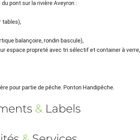
du pont sur la rivière Aveyron :
 tables),
rtique balançoire, rondin bascule),
sur espace propreté avec tri sélectif et container à verre
ivière pour partie de pêche. Ponton Handipêche.
ements
&
Labels
ités
&
Services