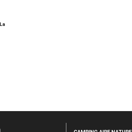
 La
n
CAMPING AIRE NATUREL