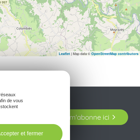
| Map data ©
Leaflet
OpenStreetMap contributors
 réseaux
afin de vous
 stockent
t laissez-vous
Je m'abonne ici
our en Aveyron.
ccepter et fermer