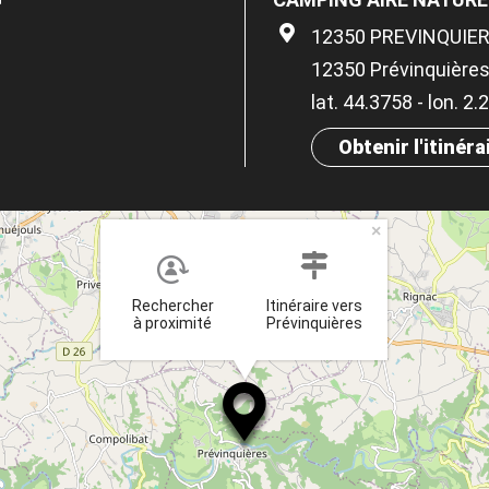
12350 PREVINQUIE
12350 Prévinquière
lat. 44.3758 - lon. 2
Obtenir l'itinéra
×
Rechercher
Itinéraire vers
à proximité
Prévinquières