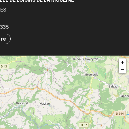
RES
s
.2335
ire
+
−