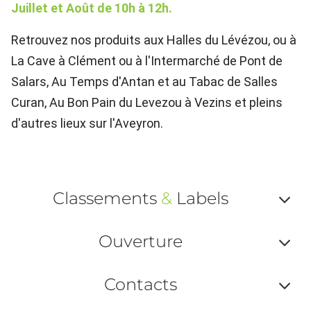
Juillet et Août de 10h à 12h.
Retrouvez nos produits aux Halles du Lévézou, ou à
La Cave à Clément ou à l'Intermarché de Pont de
Salars, Au Temps d'Antan et au Tabac de Salles
Curan, Au Bon Pain du Levezou à Vezins et pleins
d'autres lieux sur l'Aveyron.
Classements
&
Labels
Af
Ouverture
ou
Af
ma
Contacts
ou
le