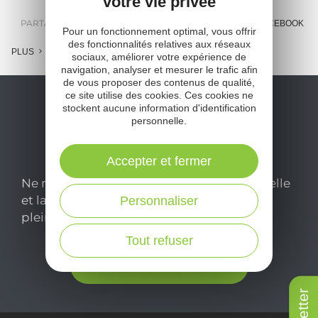
votre vie privée
PARTAGER :
E-MAIL
MESSENGER
FACEBOOK
Pour un fonctionnement optimal, vous offrir
des fonctionnalités relatives aux réseaux
PLUS
sociaux, améliorer votre expérience de
navigation, analyser et mesurer le trafic afin
de vous proposer des contenus de qualité,
ce site utilise des cookies. Ces cookies ne
stockent aucune information d'identification
personnelle.
Accepter et fermer
Ne manquez pas notre newsletter mensuelle
et laissez-vous inspirer pour profiter
Personnaliser
pleinement de votre séjour en Aveyron.
Tout refuser
Je m'abonne ici