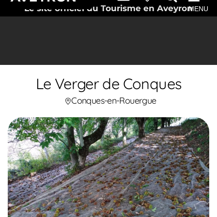
Le site officiel du Tourisme en Aveyron
MENU
Le Verger de Conques
Conques-en-Rouergue