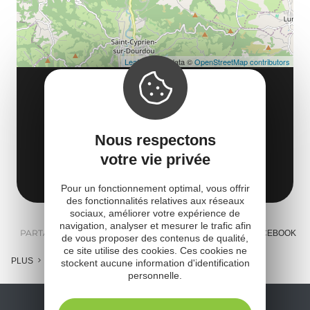
Leaflet
| Map data ©
OpenStreetMap contributors
LE VERGER DE CONQUES
17 route de Montignac
La Vaysse - Conques
Nous respectons
12320 Conques-en-Rouergue
votre vie privée
Obtenir l'itinéraire
Pour un fonctionnement optimal, vous offrir
des fonctionnalités relatives aux réseaux
sociaux, améliorer votre expérience de
navigation, analyser et mesurer le trafic afin
PARTAGER :
E-MAIL
MESSENGER
FACEBOOK
de vous proposer des contenus de qualité,
ce site utilise des cookies. Ces cookies ne
PLUS
stockent aucune information d'identification
personnelle.