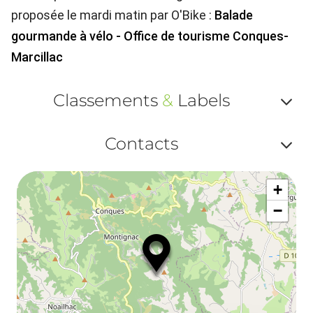
proposée le mardi matin par O'Bike :
Balade
gourmande à vélo - Office de tourisme Conques-
Marcillac
Classements
&
Labels
Af
Contacts
ou
Af
ma
+
ou
le
−
ma
la
le
co