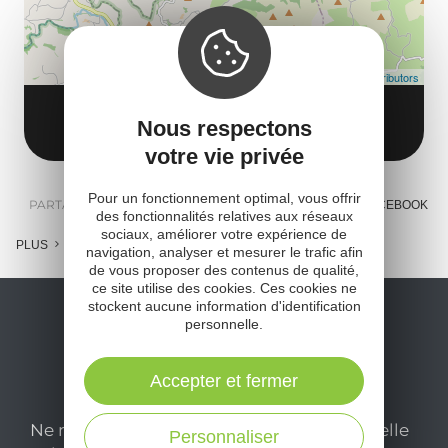
Leaflet
| Map data ©
OpenStreetMap contributors
12290 Ségur
Obtenir l'itinéraire
Nous respectons
votre vie privée
Pour un fonctionnement optimal, vous offrir
PARTAGER :
E-MAIL
MESSENGER
FACEBOOK
des fonctionnalités relatives aux réseaux
sociaux, améliorer votre expérience de
PLUS
navigation, analyser et mesurer le trafic afin
de vous proposer des contenus de qualité,
ce site utilise des cookies. Ces cookies ne
stockent aucune information d'identification
personnelle.
Accepter et fermer
Ne manquez pas notre newsletter mensuelle
Personnaliser