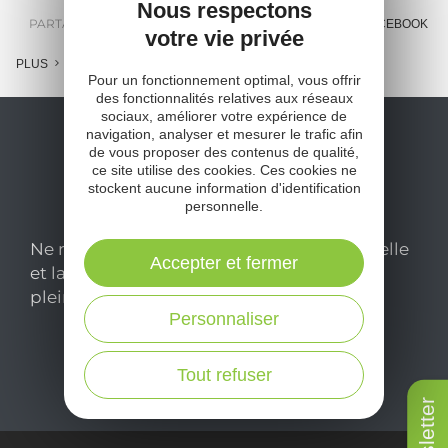
Nous respectons
PARTAGER :
E-MAIL
MESSENGER
FACEBOOK
votre vie privée
PLUS
Pour un fonctionnement optimal, vous offrir
des fonctionnalités relatives aux réseaux
sociaux, améliorer votre expérience de
navigation, analyser et mesurer le trafic afin
de vous proposer des contenus de qualité,
ce site utilise des cookies. Ces cookies ne
stockent aucune information d'identification
personnelle.
Ne manquez pas notre newsletter mensuelle
Accepter et fermer
et laissez-vous inspirer pour profiter
pleinement de votre séjour en Aveyron.
Personnaliser
Je m'abonne ici
Tout refuser
Newsletter