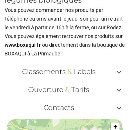
légumes biologiques
Vous pouvez commander nos produits par
téléphone ou sms avant le jeudi soir pour un retrait
le vendredi à partir de 16h à la ferme, ou sur Rodez.
Vous pouvez également retrouver nos produits sur
www.boxaqui.fr
ou directement dans la boutique de
BOXAQUI à La Primaube.
Classements
&
Labels
Af
Ouverture
&
Tarifs
ou
Af
ma
Contacts
ou
le
Af
ma
la
+