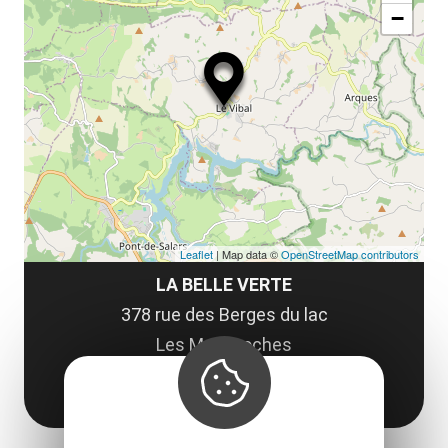
ou
le
−
ma
ou
le
et
co
tar
Leaflet
| Map data ©
OpenStreetMap contributors
LA BELLE VERTE
378 rue des Berges du lac
Les Moulinoches
12290 Le Vibal
Obtenir l'itinéraire