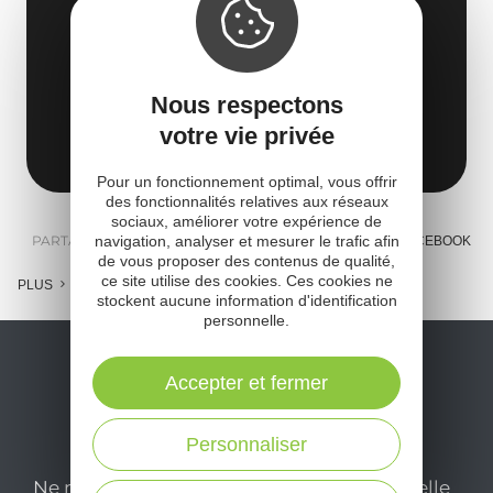
L'ESCARGOT DU CAMPET'
La Blaquèrerie
Chemin des Rajalous
12230 La Couvertoirade
Nous respectons
votre vie privée
Obtenir l'itinéraire
Pour un fonctionnement optimal, vous offrir
des fonctionnalités relatives aux réseaux
sociaux, améliorer votre expérience de
PARTAGER :
navigation, analyser et mesurer le trafic afin
E-MAIL
MESSENGER
FACEBOOK
de vous proposer des contenus de qualité,
ce site utilise des cookies. Ces cookies ne
PLUS
stockent aucune information d'identification
personnelle.
Accepter et fermer
Personnaliser
Ne manquez pas notre newsletter mensuelle