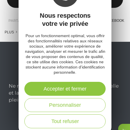
Nous respectons
PARTAGER :
E-MAIL
MESSENGER
FACEBOOK
votre vie privée
PLUS
Pour un fonctionnement optimal, vous offrir
des fonctionnalités relatives aux réseaux
sociaux, améliorer votre expérience de
navigation, analyser et mesurer le trafic afin
de vous proposer des contenus de qualité,
ce site utilise des cookies. Ces cookies ne
stockent aucune information d'identification
personnelle.
Ne manquez pas notre newsletter mensuelle
Accepter et fermer
et laissez-vous inspirer pour profiter
pleinement de votre séjour en Aveyron.
Personnaliser
Je m'abonne ici
Tout refuser