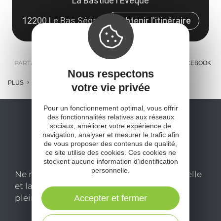
La Bastide l'Evêque
12200 Le Bas Ségala
Obtenir l'itinéraire
PARTAGER :
E-MAIL
MESSENGER
FACEBOOK
Nous respectons
PLUS
votre vie privée
Pour un fonctionnement optimal, vous offrir
des fonctionnalités relatives aux réseaux
sociaux, améliorer votre expérience de
navigation, analyser et mesurer le trafic afin
de vous proposer des contenus de qualité,
ce site utilise des cookies. Ces cookies ne
stockent aucune information d'identification
personnelle.
Ne manquez pas notre newsletter mensuelle
et laissez-vous inspirer pour profiter
pleinement de votre séjour en Aveyron.
Accepter et fermer