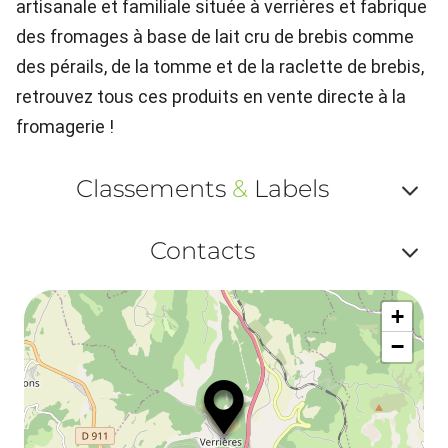
artisanale et familiale située à verrières et fabrique
des fromages à base de lait cru de brebis comme
des pérails, de la tomme et de la raclette de brebis,
retrouvez tous ces produits en vente directe à la
fromagerie !
Classements
&
Labels
Af
Contacts
ou
Af
ma
+
ou
le
−
ma
la
le
co