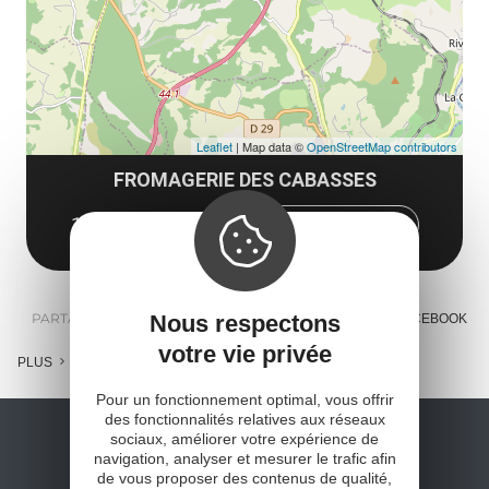
Leaflet
| Map data ©
OpenStreetMap contributors
FROMAGERIE DES CABASSES
12520 Verrières
Obtenir l'itinéraire
PARTAGER :
Nous respectons
E-MAIL
MESSENGER
FACEBOOK
votre vie privée
PLUS
Pour un fonctionnement optimal, vous offrir
des fonctionnalités relatives aux réseaux
sociaux, améliorer votre expérience de
navigation, analyser et mesurer le trafic afin
de vous proposer des contenus de qualité,