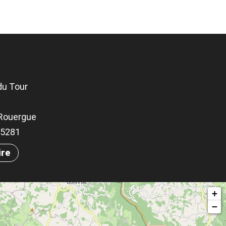
du Tour
Rouergue
.45281
ire
+
−