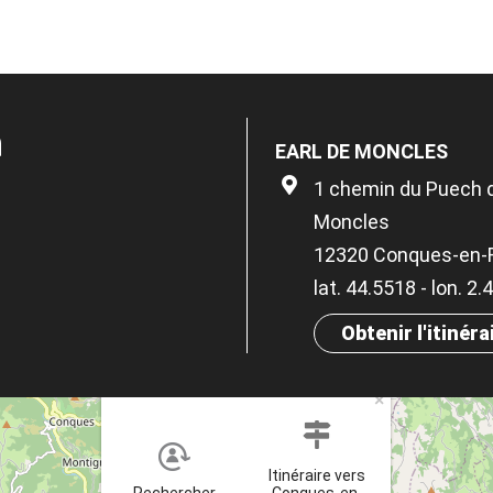
n
EARL DE MONCLES
1 chemin du Puech 
Moncles
12320 Conques-en-
lat. 44.5518 - lon. 2
Obtenir l'itinéra
×
Itinéraire vers