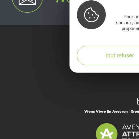
Pour un
sociaux, am
proposer
Voir la Car
Tout refuser
Viens Vivre En Aveyron
|
Gro