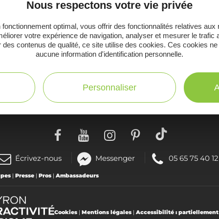
inspirer pour profiter pleinement de votre séj
Nous respectons votre vie privée
 fonctionnement optimal, vous offrir des fonctionnalités relatives aux
éliorer votre expérience de navigation, analyser et mesurer le trafic 
 des contenus de qualité, ce site utilise des cookies. Ces cookies ne
aucune information d'identification personnelle.
C
Toutes les infos
te
pratiques
Personnaliser
A
(nouvelle
Téléphoner
Écrivez-nous
Messenger
05 65 75 40 12
fenêtre)
au
upes
|
Presse
|
Pros
|
Ambassadeurs
:
Cookies
|
Mentions légales
|
Accessibilité : partiellemen