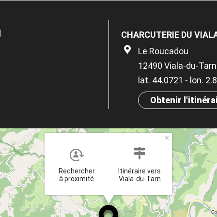
n
CHARCUTERIE DU VIAL
Le Roucadou
12490 Viala-du-Tarn
lat. 44.0721 - lon. 2
Obtenir l'itinéra
×
Rechercher
Itinéraire vers
à proximité
Viala-du-Tarn