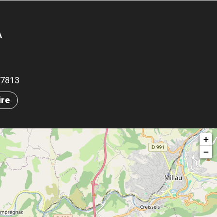
A
.87813
ire
+
−