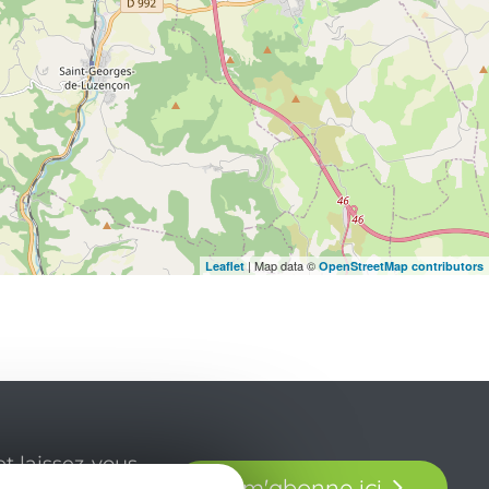
| Map data ©
Leaflet
OpenStreetMap contributors
t laissez-vous
Je m'abonne ici