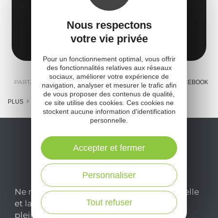
CAZELLE,
Allée des Chênes
Nous respectons
votre vie privée
12170 Réquista
Obtenir l'itinéraire
Pour un fonctionnement optimal, vous offrir
des fonctionnalités relatives aux réseaux
sociaux, améliorer votre expérience de
PARTAGER :
E-MAIL
MESSENGER
FACEBOOK
navigation, analyser et mesurer le trafic afin
de vous proposer des contenus de qualité,
PLUS
ce site utilise des cookies. Ces cookies ne
stockent aucune information d'identification
personnelle.
Accepter et fermer
Personnaliser
Ne manquez pas notre newsletter mensuelle
Tout refuser
et laissez-vous inspirer pour profiter
pleinement de votre séjour en Aveyron.