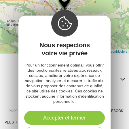
Nous respectons
Leaflet
| Map data ©
OpenStreetMap contributors
votre vie privée
Pour un fonctionnement optimal, vous offrir
des fonctionnalités relatives aux réseaux
sociaux, améliorer votre expérience de
Contacts
navigation, analyser et mesurer le trafic afin
de vous proposer des contenus de qualité,
A
ce site utilise des cookies. Ces cookies ne
stockent aucune information d'identification
o
personnelle.
m
PARTAGER :
E-MAIL
MESSENGER
FACEBOOK
Accepter et fermer
l
PLUS