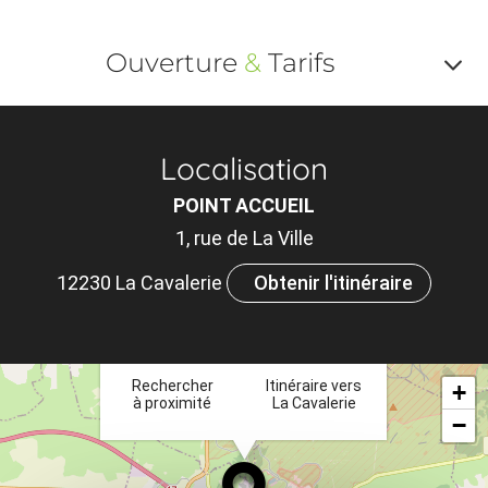
Ouverture
&
Tarifs
Af
o
Localisation
m
POINT ACCUEIL
le
1, rue de La Ville
ou
12230 La Cavalerie
Obtenir l'itinéraire
et
×
ta
Rechercher
Itinéraire vers
+
à proximité
La Cavalerie
−