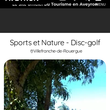
Le site officiel du Tourisme en Aveyron
MENU
Sports et Nature - Disc-golf
Villefranche-de-Rouergue