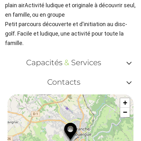
plain airActivité ludique et originale à découvrir seul,
en famille, ou en groupe
Petit parcours découverte et d'initiation au disc-
golf. Facile et ludique, une activité pour toute la
famille.
Capacités
&
Services
Af
Contacts
ou
Af
ma
+
ou
le
−
ma
la
le