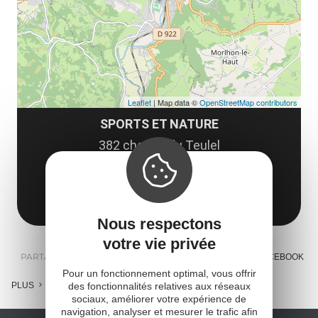
co
Leaflet
| Map data ©
OpenStreetMap contributors
SPORTS ET NATURE
382 chemin du Teulel
12200 Villefranche-de-Rouergue
Obtenir l'itinéraire
Nous respectons
votre vie privée
PARTAGER :
E-MAIL
MESSENGER
FACEBOOK
Pour un fonctionnement optimal, vous offrir
des fonctionnalités relatives aux réseaux
PLUS
sociaux, améliorer votre expérience de
navigation, analyser et mesurer le trafic afin