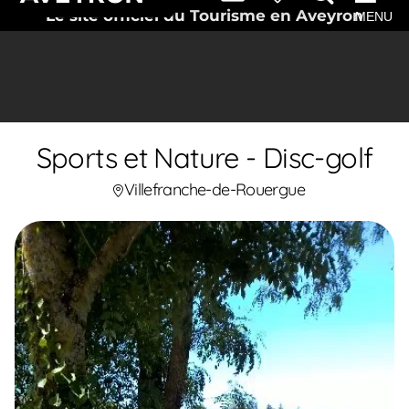
Le site officiel du Tourisme en Aveyron
MENU
Sports et Nature - Disc-golf
Villefranche-de-Rouergue