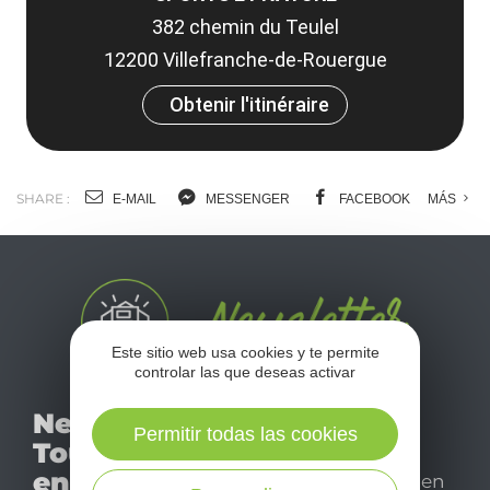
382 chemin du Teulel
12200 Villefranche-de-Rouergue
Obtenir l'itinéraire
SHARE :
E-MAIL
MESSENGER
FACEBOOK
MÁS
Este sitio web usa cookies y te permite
controlar las que deseas activar
No se pierda nuestro
Newsletter
mensual newsletter y
Permitir todas las cookies
Tourismo
déjese inspirar para
en Aveyron
disfrutar de su estancia en