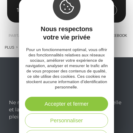
12350 Compolibat
Obtenir l'itinéraire
Nous respectons
PARTAGER :
votre vie privée
E-MAIL
MESSENGER
FACEBOOK
PLUS
Pour un fonctionnement optimal, vous offrir
des fonctionnalités relatives aux réseaux
sociaux, améliorer votre expérience de
navigation, analyser et mesurer le trafic afin
de vous proposer des contenus de qualité,
ce site utilise des cookies. Ces cookies ne
stockent aucune information d'identification
personnelle.
Ne manquez pas notre newsletter mensuelle
Accepter et fermer
et laissez-vous inspirer pour profiter
pleinement de votre séjour en Aveyron.
Personnaliser