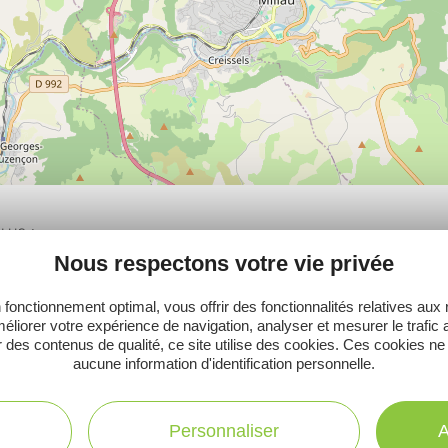
PLUS
Nous respectons votre vie privée
 fonctionnement optimal, vous offrir des fonctionnalités relatives aux
éliorer votre expérience de navigation, analyser et mesurer le trafic 
 des contenus de qualité, ce site utilise des cookies. Ces cookies ne
Ne manquez pas notre newsletter mensuelle e
aucune information d'identification personnelle.
inspirer pour profiter pleinement de votre séj
Personnaliser
A