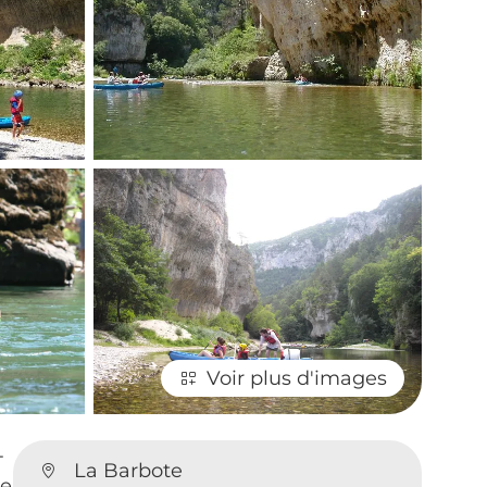
Voir plus d'images
-
La Barbote
re