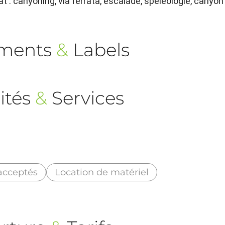
t : canyoning, via ferrata, escalade, spéléologie, canyon
ements
&
Labels
ités
&
Services
acceptés
Location de matériel