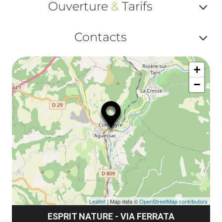
ma
Ouverture
&
Tarifs
ou
le
Af
ma
Contacts
la
ou
le
Af
ma
la
+
ou
le
−
ma
ou
le
et
co
tar
Leaflet
| Map data ©
OpenStreetMap contributors
ESPRIT NATURE - VIA FERRATA