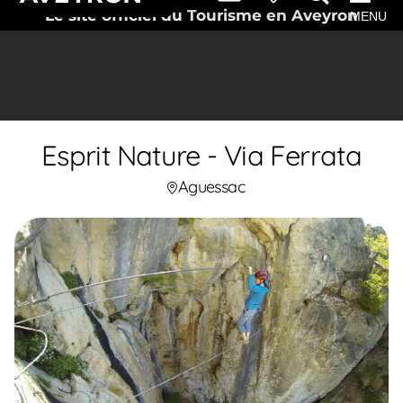
Le site officiel du Tourisme en Aveyron
MENU
Esprit Nature - Via Ferrata
Aguessac