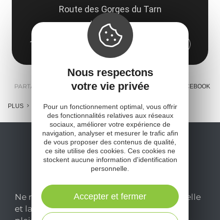
Route des Gorges du Tarn
La Barque
12520 Aguessac
Obtenir l'itinéraire
Nous respectons
votre vie privée
PARTAGER :
E-MAIL
MESSENGER
FACEBOOK
PLUS
Pour un fonctionnement optimal, vous offrir
des fonctionnalités relatives aux réseaux
sociaux, améliorer votre expérience de
navigation, analyser et mesurer le trafic afin
de vous proposer des contenus de qualité,
ce site utilise des cookies. Ces cookies ne
stockent aucune information d'identification
personnelle.
Accepter et fermer
Ne manquez pas notre newsletter mensuelle
et laissez-vous inspirer pour profiter