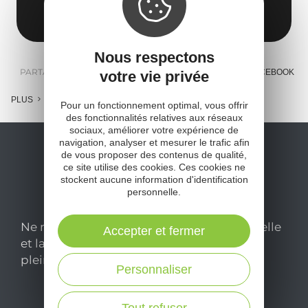
Obtenir l'itinéraire
Nous respectons
PARTAGER :
E-MAIL
MESSENGER
FACEBOOK
votre vie privée
PLUS
Pour un fonctionnement optimal, vous offrir
des fonctionnalités relatives aux réseaux
sociaux, améliorer votre expérience de
navigation, analyser et mesurer le trafic afin
de vous proposer des contenus de qualité,
ce site utilise des cookies. Ces cookies ne
stockent aucune information d'identification
personnelle.
Ne manquez pas notre newsletter mensuelle
Accepter et fermer
et laissez-vous inspirer pour profiter
pleinement de votre séjour en Aveyron.
Personnaliser
Je m'abonne ici