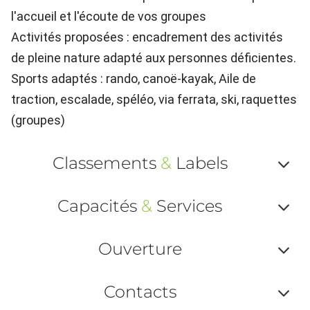
l'accueil et l'écoute de vos groupes
Activités proposées : encadrement des activités
de pleine nature adapté aux personnes déficientes.
Sports adaptés : rando, canoë-kayak, Aile de
traction, escalade, spéléo, via ferrata, ski, raquettes
(groupes)
Classements
&
Labels
Af
Capacités
&
Services
ou
Af
ma
Ouverture
ou
le
Af
ma
Contacts
la
ou