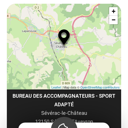
le
Af
ma
la
+
ou
le
−
ma
ou
le
et
co
tar
Leaflet
| Map data ©
OpenStreetMap contributors
BUREAU DES ACCOMPAGNATEURS - SPORT
ADAPTÉ
Sévérac-le-Château
12150 Sévérac d'Aveyron