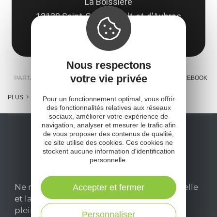
La Boissière
12130 Saint-Geniez-d'Olt-et-d'Aubrac
Obtenir l'itinéraire
Nous respectons
votre vie privée
PARTAGER :
E-MAIL
MESSENGER
FACEBOOK
PLUS
Pour un fonctionnement optimal, vous offrir
des fonctionnalités relatives aux réseaux
sociaux, améliorer votre expérience de
navigation, analyser et mesurer le trafic afin
de vous proposer des contenus de qualité,
ce site utilise des cookies. Ces cookies ne
stockent aucune information d'identification
personnelle.
Ne manquez pas notre newsletter mensuelle
Accepter et fermer
et laissez-vous inspirer pour profiter
pleinement de votre séjour en Aveyron.
Personnaliser