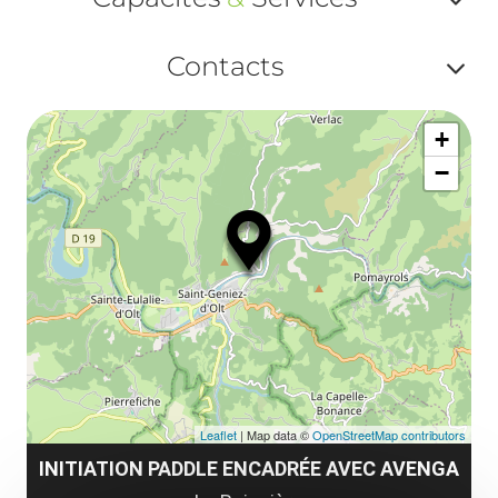
ou
Af
ma
Contacts
ou
le
Af
ma
la
+
ou
le
−
ma
la
le
co
Leaflet
| Map data ©
OpenStreetMap contributors
INITIATION PADDLE ENCADRÉE AVEC AVENGA