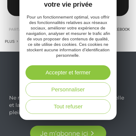
12120 Arvieu
Obtenir l'itinéraire
votre vie privée
Pour un fonctionnement optimal, vous offrir
des fonctionnalités relatives aux réseaux
sociaux, améliorer votre expérience de
PARTAGER :
E-MAIL
MESSENGER
FACEBOOK
navigation, analyser et mesurer le trafic afin
de vous proposer des contenus de qualité,
PLUS
ce site utilise des cookies. Ces cookies ne
stockent aucune information d'identification
personnelle.
Accepter et fermer
Personnaliser
Ne manquez pas notre newsletter mensuelle
et laissez-vous inspirer pour profiter
Tout refuser
pleinement de votre séjour en Aveyron.
Je m'abonne ici