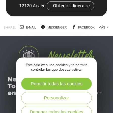
12120 Arvieu
Obtenir l'itinéraire
SHARE :
E-MAIL
MESSENGER
FACEBOOK
MÁS
Este sitio web usa cookies y te permite
controlar las que deseas activar
No se pierda nuestro
Newsletter
mensual newsletter y
Permitir todas las cookies
Tourismo
déjese inspirar para
en Aveyron
disfrutar de su estancia en
Personalizar
el Aveyron.
¡SUSCRÍBASE A NUESTRO NEWSLETTER
Denegar todas las cookies