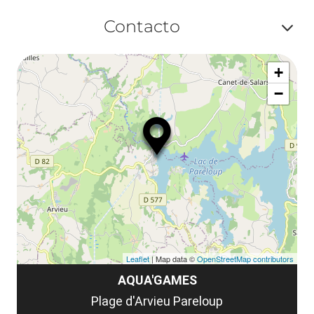
Af
ma
Contacto
ou
le
Af
ma
la
+
ou
le
−
ma
la
le
co
Leaflet
| Map data ©
OpenStreetMap contributors
AQUA'GAMES
Plage d'Arvieu Pareloup