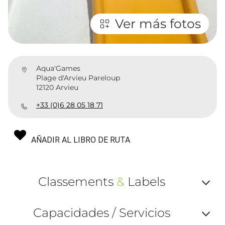
Ver más fotos
Aqua'Games
Plage d'Arvieu Pareloup
12120 Arvieu
+33 (0)6 28 05 18 71
AÑADIR AL LIBRO DE RUTA
Classements
&
Labels
Af
Capacidades / Servicios
ou