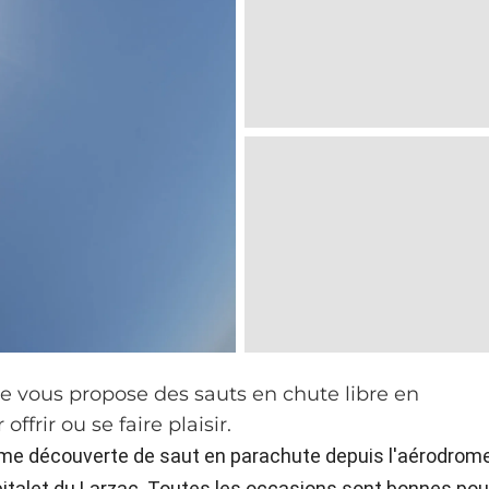
me vous propose des sauts en chute libre en
frir ou se faire plaisir.
tême découverte de saut en parachute depuis l'aérodrom
spitalet du Larzac. Toutes les occasions sont bonnes pou