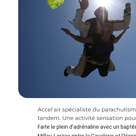
Accel'air spécialiste du parachutis
tandem. Une activité sensation pour of
Faite le plein d'adrénaline avec un bap
Millau-Larzac entre la Cavalerie et l'Ho