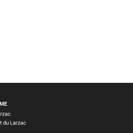
SME
arzac
t du Larzac