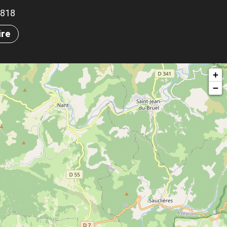
.1818
ire
+
−