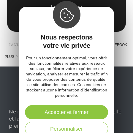
Le Païsserou
12270 Najac
Obtenir l'itinéraire
Nous respectons
votre vie privée
PARTAGER :
E-MAIL
MESSENGER
FACEBOOK
PLUS
Pour un fonctionnement optimal, vous offrir
des fonctionnalités relatives aux réseaux
sociaux, améliorer votre expérience de
navigation, analyser et mesurer le trafic afin
de vous proposer des contenus de qualité,
ce site utilise des cookies. Ces cookies ne
stockent aucune information d'identification
personnelle.
Ne manquez pas notre newsletter mensuelle
Accepter et fermer
et laissez-vous inspirer pour profiter
pleinement de votre séjour en Aveyron.
Personnaliser