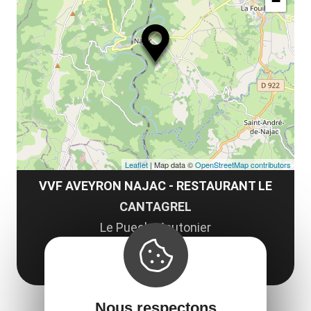
−
ma
la
le
co
Leaflet
| Map data ©
OpenStreetMap contributors
VVF AVEYRON NAJAC - RESTAURANT LE
CANTAGREL
Le Puech Moutonier
12270 Najac
Obtenir l'itinéraire
Nous respectons