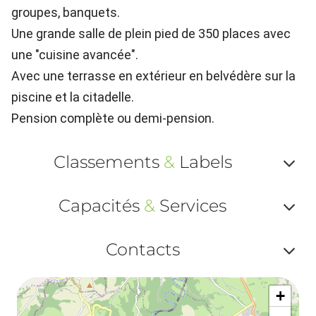
groupes, banquets.
Une grande salle de plein pied de 350 places avec
une "cuisine avancée".
Avec une terrasse en extérieur en belvédère sur la
piscine et la citadelle.
Pension complète ou demi-pension.
Classements
&
Labels
Af
Capacités
&
Services
ou
Af
ma
Contacts
ou
le
Af
ma
la
+
ou
le