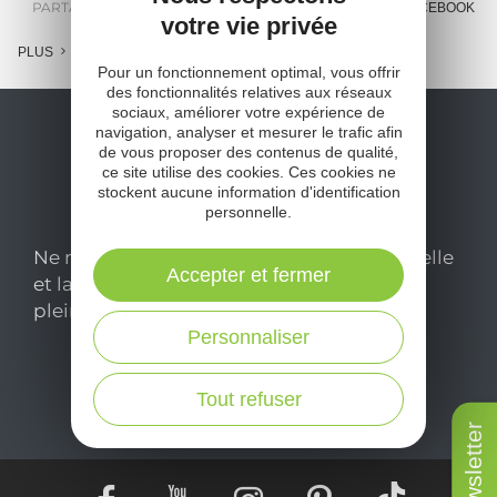
PARTAGER :
E-MAIL
MESSENGER
FACEBOOK
votre vie privée
PLUS
Pour un fonctionnement optimal, vous offrir
des fonctionnalités relatives aux réseaux
sociaux, améliorer votre expérience de
navigation, analyser et mesurer le trafic afin
de vous proposer des contenus de qualité,
ce site utilise des cookies. Ces cookies ne
stockent aucune information d'identification
personnelle.
Ne manquez pas notre newsletter mensuelle
Accepter et fermer
et laissez-vous inspirer pour profiter
pleinement de votre séjour en Aveyron.
Personnaliser
Je m'abonne ici
Tout refuser
Newsletter