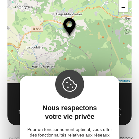
ou
le
−
ma
ou
le
et
co
tar
Leaflet
| Map data ©
OpenStreetMap contributors
SARL LE SAINT HUBERT
Route d'Agen D56
Nous respectons
12630 Montrozier
Obtenir l'itinéraire
votre vie privée
Pour un fonctionnement optimal, vous offrir
des fonctionnalités relatives aux réseaux
PARTAGER :