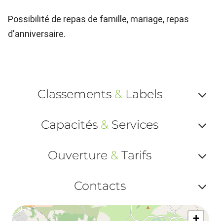
Possibilité de repas de famille, mariage, repas
d'anniversaire.
Classements
&
Labels
Af
Capacités
&
Services
ou
Af
ma
Ouverture
&
Tarifs
ou
le
Af
ma
Contacts
la
ou
le
Af
ma
la
+