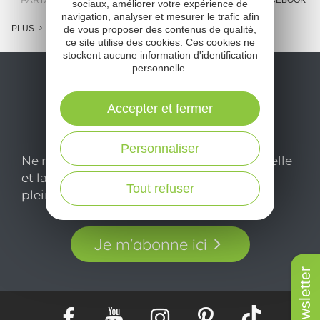
E-MAIL
MESSENGER
FACEBOOK
sociaux, améliorer votre expérience de
navigation, analyser et mesurer le trafic afin
PLUS
de vous proposer des contenus de qualité,
ce site utilise des cookies. Ces cookies ne
stockent aucune information d'identification
personnelle.
Accepter et fermer
Personnaliser
Ne manquez pas notre newsletter mensuelle
et laissez-vous inspirer pour profiter
Tout refuser
pleinement de votre séjour en Aveyron.
Je m'abonne ici
Newsletter