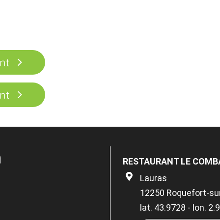
nt
nt
n
RESTAURANT LE COMB
Lauras
12250 Roquefort-su
lat. 43.9728 - lon. 2