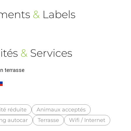
ements
&
Labels
ités
&
Services
en terrasse
té réduite
Animaux acceptés
ng autocar
Terrasse
Wifi / Internet