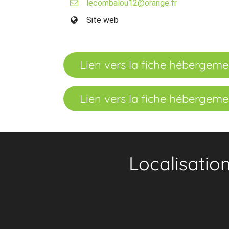
lecombalou12@orange.fr
Site web
Lien vers la fiche hébergeme
Lien vers la fiche hébergeme
Localisatio