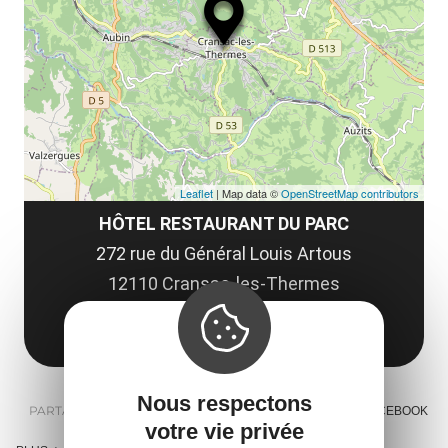
le
co
Leaflet
| Map data ©
OpenStreetMap contributors
HÔTEL RESTAURANT DU PARC
272 rue du Général Louis Artous
12110 Cransac-les-Thermes
Obtenir l'itinéraire
Nous respectons
PARTAGER :
E-MAIL
MESSENGER
FACEBOOK
votre vie privée