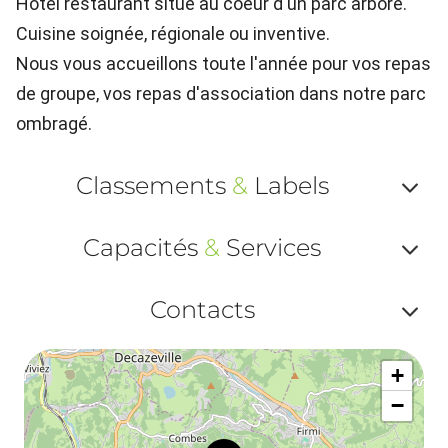
Hôtel restaurant situé au coeur d'un parc arboré.
Cuisine soignée, régionale ou inventive.
Nous vous accueillons toute l'année pour vos repas
de groupe, vos repas d'association dans notre parc
ombragé.
Classements
&
Labels
Af
Capacités
&
Services
ou
Af
ma
Contacts
ou
le
Af
ma
la
+
ou
le
−
ma
la