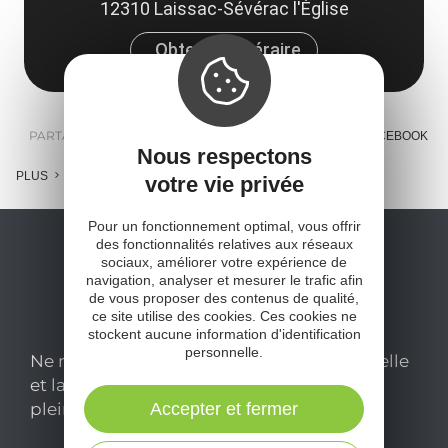
12310 Laissac-Sévérac l'Église
Obtenir l'itinéraire
PARTAGER :
E-MAIL
MESSENGER
FACEBOOK
Nous respectons
PLUS
votre vie privée
Pour un fonctionnement optimal, vous offrir
des fonctionnalités relatives aux réseaux
sociaux, améliorer votre expérience de
navigation, analyser et mesurer le trafic afin
de vous proposer des contenus de qualité,
ce site utilise des cookies. Ces cookies ne
stockent aucune information d'identification
personnelle.
Ne manquez pas notre newsletter mensuelle
et laissez-vous inspirer pour profiter
pleinement de votre séjour en Aveyron.
Accepter et fermer