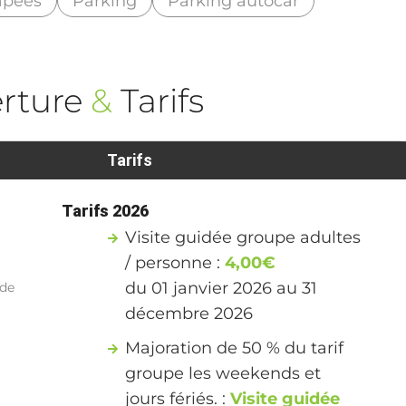
apées
Parking
Parking autocar
rture
&
Tarifs
Tarifs
Tarifs 2026
Visite guidée groupe adultes
/ personne :
4,00€
du 01 janvier 2026 au 31
 de
décembre 2026
Majoration de 50 % du tarif
groupe les weekends et
jours fériés. :
Visite guidée