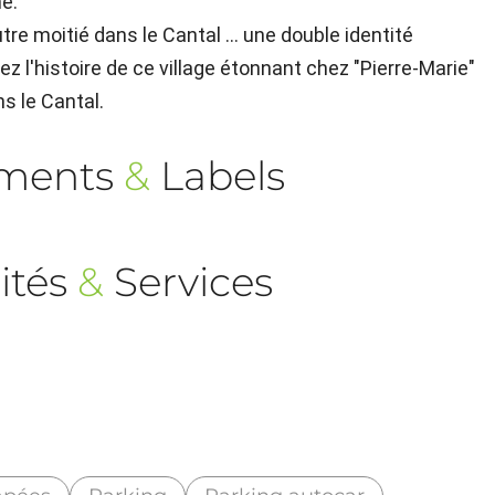
me.
utre moitié dans le Cantal ... une double identité
z l'histoire de ce village étonnant chez "Pierre-Marie"
s le Cantal.
ements
&
Labels
ités
&
Services