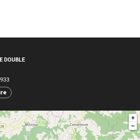
GE DOUBLE
21933
ire
+
−