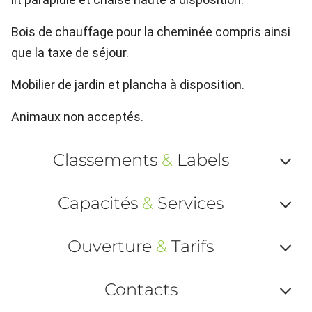
Bois de chauffage pour la cheminée compris ainsi
que la taxe de séjour.
Mobilier de jardin et plancha à disposition.
Animaux non acceptés.
Classements
&
Labels
Af
Capacités
&
Services
ou
Af
ma
Ouverture
&
Tarifs
ou
le
Af
ma
Contacts
la
ou
le