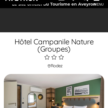
Le site officiel du Tourisme en Aveyron
MENU
Hôtel Campanile Nature
(Groupes)
3
étoiles
Rodez