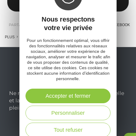
Nous respectons
PARTAGER :
E-MAIL
MESSENGER
FACEBOOK
votre vie privée
PLUS
Pour un fonctionnement optimal, vous offrir
des fonctionnalités relatives aux réseaux
sociaux, améliorer votre expérience de
navigation, analyser et mesurer le trafic afin
de vous proposer des contenus de qualité,
ce site utilise des cookies. Ces cookies ne
stockent aucune information d'identification
personnelle.
Ne manquez pas notre newsletter mensuelle
Accepter et fermer
et laissez-vous inspirer pour profiter
pleinement de votre séjour en Aveyron.
Personnaliser
Je m'abonne ici
Tout refuser