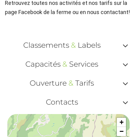
Retrouvez toutes nos activités et nos tarifs sur la
page Facebook de la ferme ou en nous contactant!
Classements
&
Labels
Af
Capacités
&
Services
ou
Af
ma
Ouverture
&
Tarifs
ou
le
Af
ma
Contacts
la
ou
le
Af
ma
la
+
ou
le
−