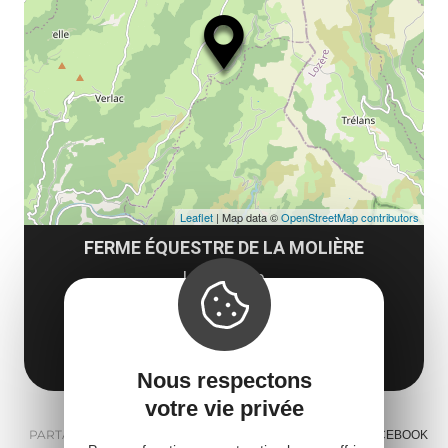
ma
ou
le
et
co
tar
Leaflet
| Map data ©
OpenStreetMap contributors
FERME ÉQUESTRE DE LA MOLIÈRE
La Molière
12130 Saint-Geniez-d'Olt-et-d'Aubrac
Obtenir l'itinéraire
Nous respectons
votre vie privée
PARTAGER :
E-MAIL
MESSENGER
FACEBOOK