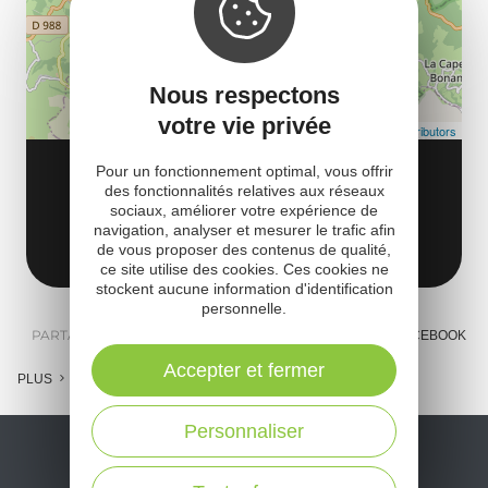
Nous respectons
votre vie privée
Leaflet
| Map data ©
OpenStreetMap contributors
AIR GLOBE
Pour un fonctionnement optimal, vous offrir
des fonctionnalités relatives aux réseaux
12130 Sainte-Eulalie-d'Olt
sociaux, améliorer votre expérience de
navigation, analyser et mesurer le trafic afin
Obtenir l'itinéraire
de vous proposer des contenus de qualité,
ce site utilise des cookies. Ces cookies ne
stockent aucune information d'identification
personnelle.
PARTAGER :
E-MAIL
MESSENGER
FACEBOOK
Accepter et fermer
PLUS
Personnaliser