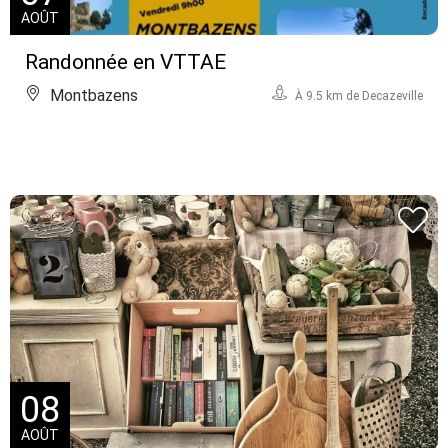
AOÛT
Randonnée en VTTAE
Montbazens
À 9.5 km de Decazeville
08
AOÛT