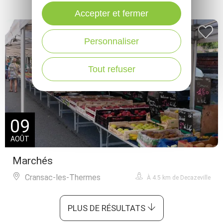
Accepter et fermer
Personnaliser
Tout refuser
09
AOÛT
Marchés
Cransac-les-Thermes
À 4.5 km de Decazeville
PLUS DE RÉSULTATS