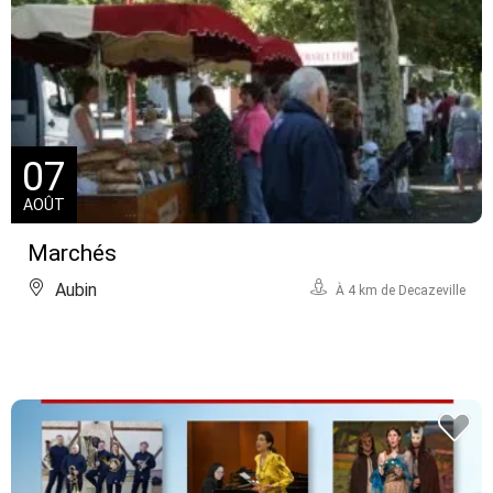
07
AOÛT
Marchés
Aubin
À 4 km de Decazeville