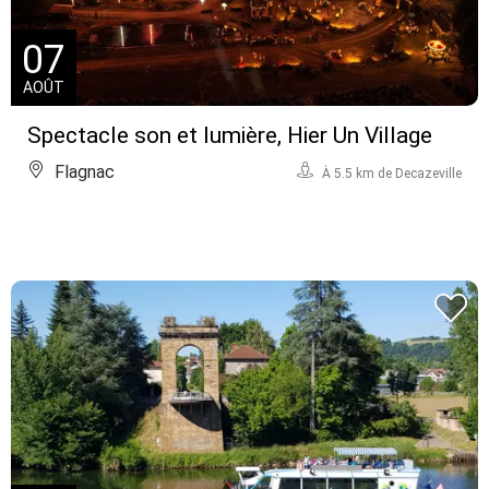
07
AOÛT
Spectacle son et lumière, Hier Un Village
Flagnac
À 5.5 km de Decazeville