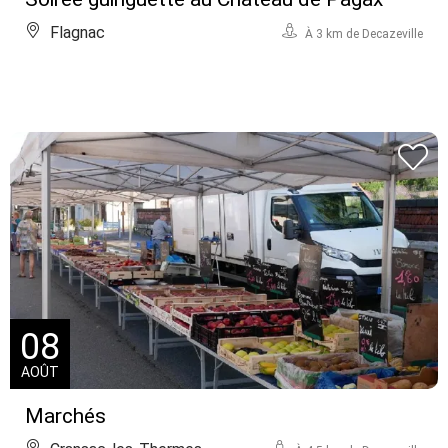
Flagnac
À 3 km de Decazeville
08
AOÛT
Marchés