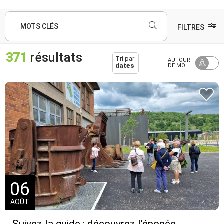
MOTS CLÉS
FILTRES
371
résultats
Tri par
AUTOUR
dates
DE MOI
06
AOÛT