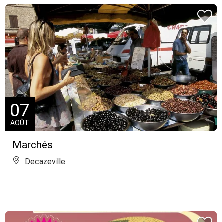
07
AOÛT
Marchés
Decazeville