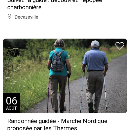
Suivez la guide : découvrez l'épopée
charbonnière
Decazeville
06
AOÛT
Randonnée guidée - Marche Nordique
proposée par les Thermes