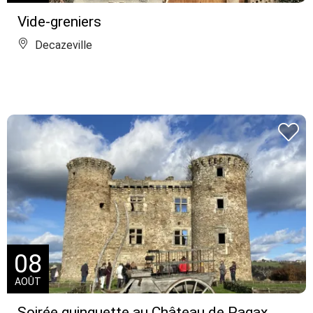
Vide-greniers
Decazeville
08
AOÛT
Soirée guinguette au Château de Pagax