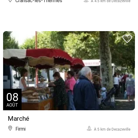
Cransac-les-Thermes
À 4.5 km de Decazeville
08
AOÛT
Marché
Firmi
À 5 km de Decazeville