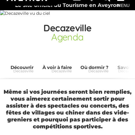
Le site officiel du Tourisme en Aveyron
MENU
Decazeville
Agenda
Découvrir
À voir à faire
Où dormir ?
Savour
Decazeville
Decazeville
Decazeville
Decazevil
Même si vos journées seront bien remplies,
vous aimerez certainement sortir pour
assister à des spectacles ou concerts, des
fêtes de villages ou chiner dans des vide-
greniers et pourquoi pas participer à des
compétitions sportives.