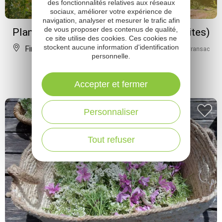
des fonctionnalités relatives aux réseaux
sociaux, améliorer votre expérience de
navigation, analyser et mesurer le trafic afin
de vous proposer des contenus de qualité,
Plan d'eau de la Forézie (lâchers de truites)
ce site utilise des cookies. Ces cookies ne
stockent aucune information d'identification
Firmi
À 3 km de Cransac
personnelle.
Accepter et fermer
Personnaliser
Tout refuser