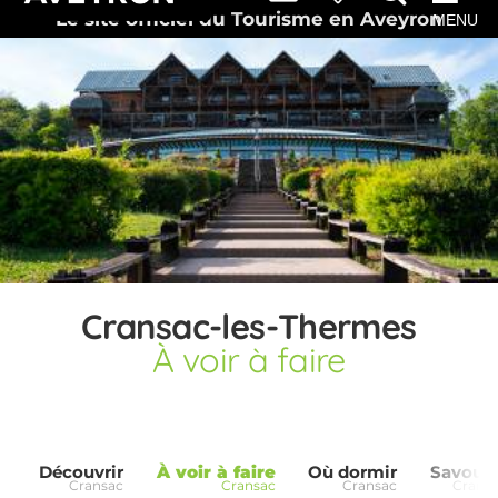
Le site officiel du Tourisme en Aveyron
MENU
Cransac-les-Thermes
À voir à faire
Découvrir
À voir à faire
Où dormir
Savoure
Cransac
Cransac
Cransac
Crans