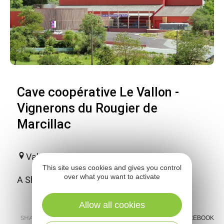
Cave coopérative Le Vallon -
Vignerons du Rougier de
Marcillac
Valady
This site uses cookies and gives you control
over what you want to activate
A Showroom to discover Marcillac wines.
Allow all cookies
SHARE :
E-MAIL
MESSENGER
FACEBOOK