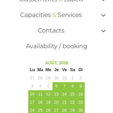
Af
Capacities
&
Services
ou
Af
ma
Contacts
ou
le
Af
ma
Availability / booking
la
ou
le
ma
la
AOÛT, 2026
le
Lu
Ma
Me
Je
Ve
Sa
Di
co
27
28
29
30
31
1
2
3
4
5
6
7
8
9
10
11
12
13
14
15
16
17
18
19
20
21
22
23
24
25
26
27
28
29
30