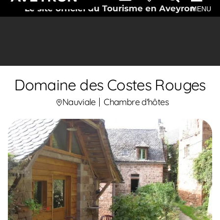
Le site officiel du Tourisme en Aveyron
MENU
Domaine des Costes Rouges
Nauviale
Chambre d'hôtes