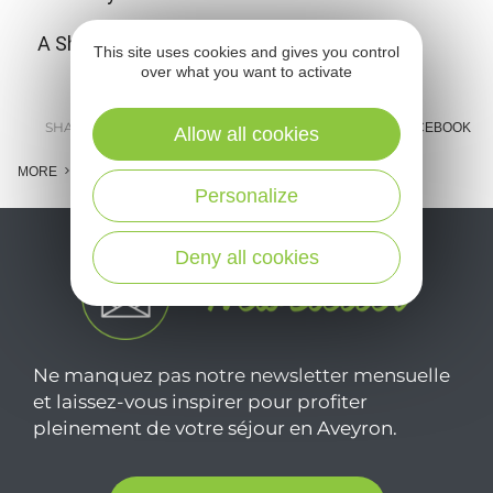
A Showroom to discover Marcillac wines.
This site uses cookies and gives you control
over what you want to activate
SHARE :
E-MAIL
MESSENGER
FACEBOOK
Allow all cookies
MORE
Personalize
Deny all cookies
Ne manquez pas notre newsletter mensuelle
et laissez-vous inspirer pour profiter
pleinement de votre séjour en Aveyron.