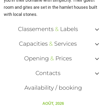
you in their Domaine with simplicity. Their guest
room and gites are set in the hamlet houses built
with local stones.
Classements
&
Labels
Af
Capacities
&
Services
ou
Af
ma
Opening
&
Prices
ou
le
Af
ma
Contacts
la
ou
le
Af
ma
Availability / booking
la
ou
le
ma
ou
AOÛT, 2026