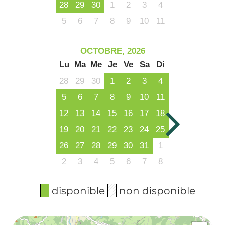
28
29
30
1
2
3
4
5
6
7
8
9
10
11
OCTOBRE, 2026
Lu
Ma
Me
Je
Ve
Sa
Di
28
29
30
1
2
3
4
5
6
7
8
9
10
11
12
13
14
15
16
17
18
19
20
21
22
23
24
25
26
27
28
29
30
31
1
2
3
4
5
6
7
8
disponible
non disponible