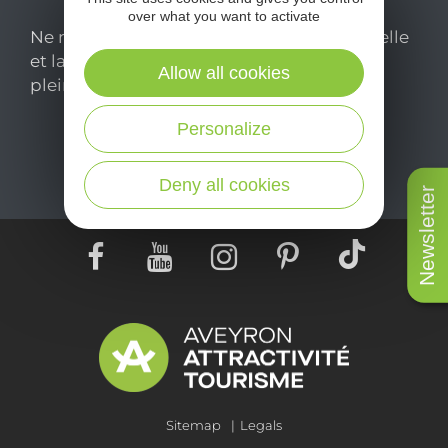
over what you want to activate
Ne manquez pas notre newsletter mensuelle
et laissez-vous inspirer pour profiter
Allow all cookies
pleinement de votre séjour en Aveyron.
Personalize
Je m'abonne ici
Deny all cookies
Newsletter
Sitemap
Legals