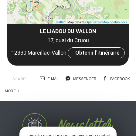
Leaflet
| Map data ©
OpenStreetMap contributors
LE LIADOU DU VALLON
17, quai du Cruou
12330 Marcillac-Vallon
Obtenir l'itinéraire
SHARE :
E-MAIL
MESSENGER
FACEBOOK
MORE
This site uses cookies and gives you control