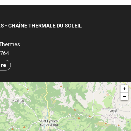
 - CHAÎNE THERMALE DU SOLEIL
-Thermes
.2764
ire
+
−