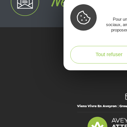
Pour un
sociaux, am
proposer
Voir la Car
Tout refuser
Viens Vivre En Aveyron
|
Gro