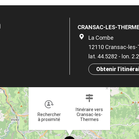
n
CRANSAC-LES-THERMES
La Combe
12110 Cransac-les
lat. 44.5282 - lon. 2
Obtenir l'itinéra
×
Itinéraire vers
Rechercher
Cransac-les-
à proximité
Thermes