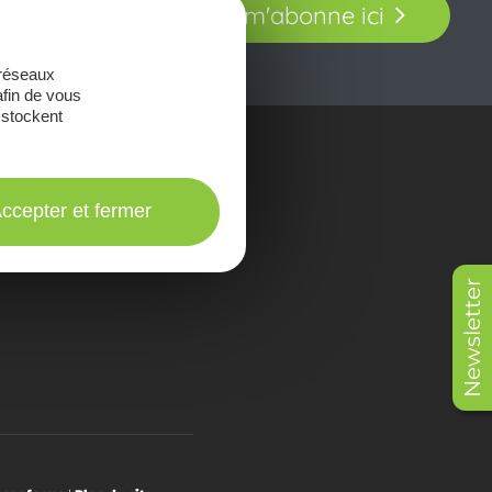
Je m'abonne ici
our en Aveyron.
 réseaux
afin de vous
 stockent
onsulter les
Brochures
ccepter et fermer
Newsletter