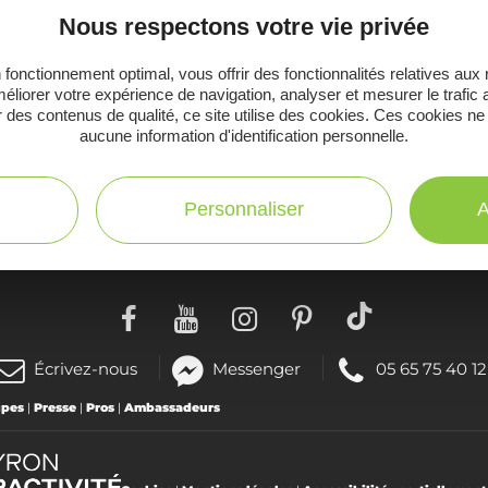
inspirer pour profiter pleinement de votre séj
Nous respectons votre vie privée
 fonctionnement optimal, vous offrir des fonctionnalités relatives aux
éliorer votre expérience de navigation, analyser et mesurer le trafic 
 des contenus de qualité, ce site utilise des cookies. Ces cookies ne
aucune information d'identification personnelle.
C
Toutes les infos
te
pratiques
Personnaliser
A
(nouvelle
Téléphoner
Écrivez-nous
Messenger
05 65 75 40 12
fenêtre)
au
upes
|
Presse
|
Pros
|
Ambassadeurs
: