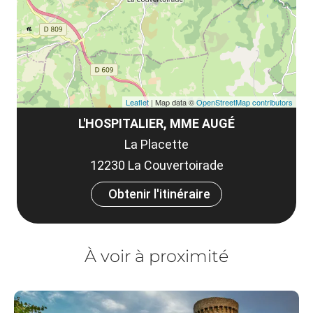
co
tar
Leaflet
| Map data ©
OpenStreetMap contributors
L'HOSPITALIER, MME AUGÉ
La Placette
12230 La Couvertoirade
Obtenir l'itinéraire
À voir à proximité