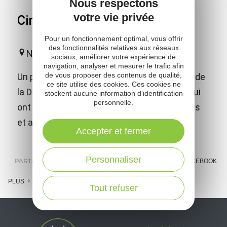
Nous respectons
votre vie privée
Circuit du Roc Nantais
Pour un fonctionnement optimal, vous offrir
des fonctionnalités relatives aux réseaux
Nant
sociaux, améliorer votre expérience de
navigation, analyser et mesurer le trafic afin
de vous proposer des contenus de qualité,
Un parcours caussenard autour de la vallée de
ce site utilise des cookies. Ces cookies ne
la Dourbie, sur des traces emblématiques qui
stockent aucune information d'identification
personnelle.
ont fait le bonheur des trailers des Templiers
et aujourd'hui des Hospitaliers.
Accepter et fermer
Personnaliser
PARTAGER :
E-MAIL
MESSENGER
FACEBOOK
PLUS
Tout refuser