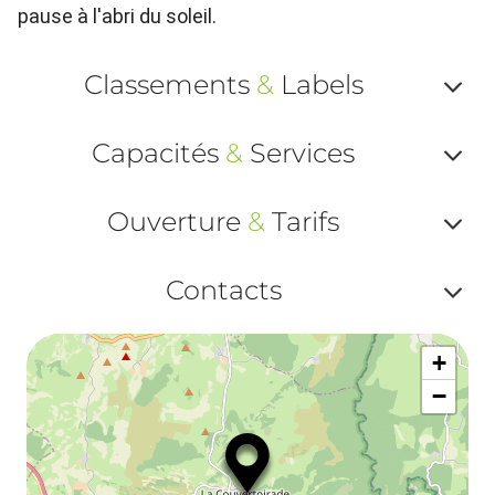
pause à l'abri du soleil.
Classements
&
Labels
Af
Capacités
&
Services
ou
Af
ma
Ouverture
&
Tarifs
ou
le
Af
ma
Contacts
la
ou
le
Af
ma
la
+
ou
le
−
ma
ou
le
et