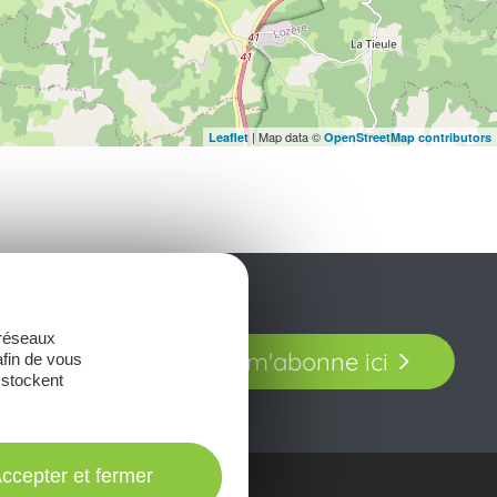
| Map data ©
Leaflet
OpenStreetMap contributors
t laissez-vous
 réseaux
Je m'abonne ici
afin de vous
our en Aveyron.
 stockent
ccepter et fermer