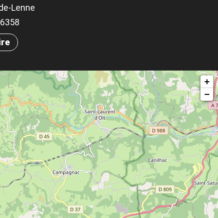
-de-Lenne
.96358
ire
+
−