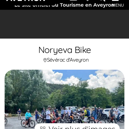
Le site officiel du Tourisme en Aveyron
MENU
Noryeva Bike
Sévérac d'Aveyron
Voir plus d'images