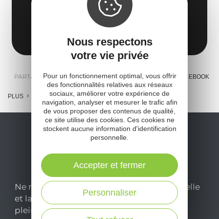
12150 Sévérac d'Aveyron
Obtenir l'itinéraire
Nous respectons
votre vie privée
Pour un fonctionnement optimal, vous offrir
PARTAGER :
E-MAIL
MESSENGER
FACEBOOK
des fonctionnalités relatives aux réseaux
sociaux, améliorer votre expérience de
PLUS
navigation, analyser et mesurer le trafic afin
de vous proposer des contenus de qualité,
ce site utilise des cookies. Ces cookies ne
stockent aucune information d'identification
personnelle.
Accepter et fermer
Ne manquez pas notre newsletter mensuelle
Personnaliser
et laissez-vous inspirer pour profiter
pleinement de votre séjour en Aveyron.