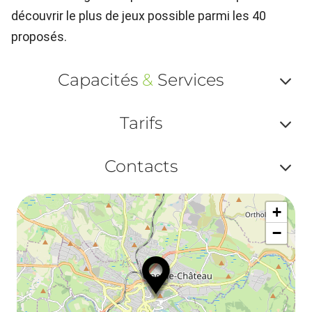
découvrir le plus de jeux possible parmi les 40
proposés.
Capacités
&
Services
Af
Tarifs
ou
Af
ma
Contacts
ou
le
Af
ma
la
+
ou
le
−
ma
ou
le
et
co
tar