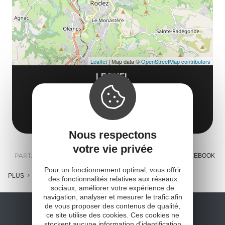
Leaflet
| Map data ©
OpenStreetMap contributors
LE DUEL
9/11 avenue Durand de Gros
12000 Rodez
Obtenir l'itinéraire
Nous respectons
votre vie privée
PARTAGER :
E-MAIL
MESSENGER
FACEBOOK
Pour un fonctionnement optimal, vous offrir
PLUS
des fonctionnalités relatives aux réseaux
sociaux, améliorer votre expérience de
navigation, analyser et mesurer le trafic afin
de vous proposer des contenus de qualité,
ce site utilise des cookies. Ces cookies ne
stockent aucune information d'identification