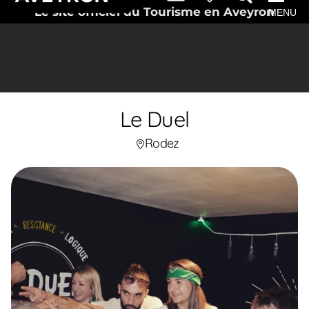
Le site officiel du Tourisme en Aveyron
MENU
Le Duel
Rodez