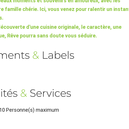
beaux moments et souvenirs en amoureux, avec les
 famille chérie. Ici, vous venez pour ralentir un instan
s.
 découverte d'une cuisine originale, le caractère, une
que, Rêve pourra sans doute vous séduire.
ements
&
Labels
ités
&
Services
, 10 Personne(s) maximum