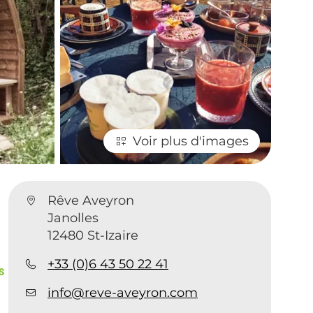
Voir plus d'images
Rêve Aveyron
Janolles
12480 St-Izaire
+33 (0)6 43 50 22 41
s
info@reve-aveyron.com