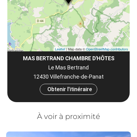
co
Leaflet
| Map data ©
OpenStreetMap contributors
MAS BERTRAND CHAMBRE D'HÔTES
Le Mas Bertrand
12430 Villefranche-de-Panat
Obtenir l'itinéraire
À voir à proximité