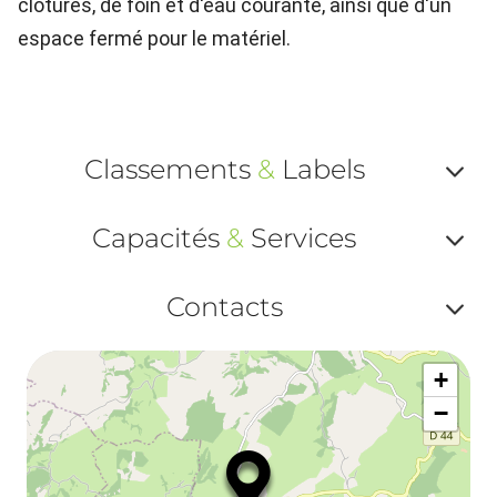
clôturés, de foin et d'eau courante, ainsi que d'un
espace fermé pour le matériel.
Classements
&
Labels
Af
Capacités
&
Services
ou
Af
ma
Contacts
ou
le
Af
ma
la
+
ou
le
−
ma
la
le