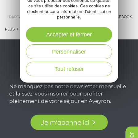
de vous proposer des contenus de qualité,
ce site utilise des cookies. Ces cookies ne
stockent aucune information d'identification
personnelle.
PARTAGER :
E-MAIL
MESSENGER
FACEBOOK
PLUS
Accepter et fermer
Personnaliser
Tout refuser
Ne manquez pas notre newsletter mensuelle
et laissez-vous inspirer pour profiter
pleinement de votre séjour en Aveyron.
Je m'abonne ici