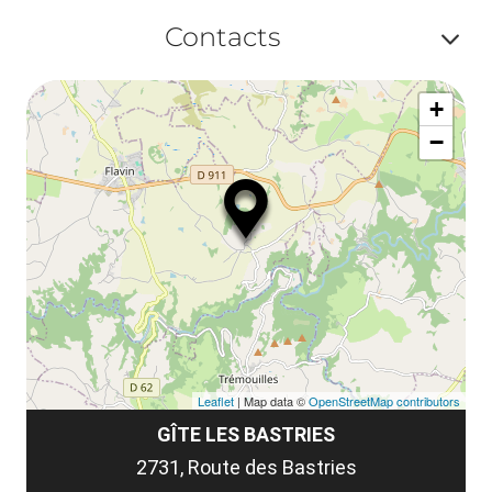
Af
ma
Contacts
ou
le
Af
ma
la
+
ou
le
−
ma
la
le
co
Leaflet
| Map data ©
OpenStreetMap contributors
GÎTE LES BASTRIES
2731, Route des Bastries