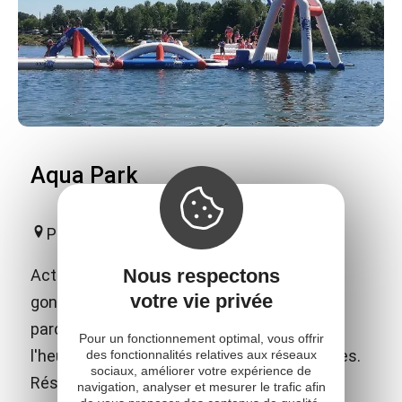
Aqua Park
Pont-de-Salars
Nous respectons
Activités aqua-ludiques sur des structures
votre vie privée
gonflables. Baignade, sauts, glissades et
parcours aquatiques dès 7 ans. Location à
Pour un fonctionnement optimal, vous offrir
l'heure ou à la demi-journée. Pédalos, paddles.
des fonctionnalités relatives aux réseaux
sociaux, améliorer votre expérience de
Réservation sur place.
navigation, analyser et mesurer le trafic afin