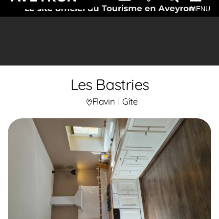
Le site officiel du Tourisme en Aveyron
MENU
Les Bastries
Flavin
Gîte