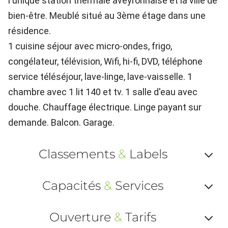
l'unique station thermale aveyronnaise et la ville de
bien-être. Meublé situé au 3ème étage dans une
résidence.
1 cuisine séjour avec micro-ondes, frigo,
congélateur, télévision, Wifi, hi-fi, DVD, téléphone
service téléséjour, lave-linge, lave-vaisselle. 1
chambre avec 1 lit 140 et tv. 1 salle d'eau avec
douche. Chauffage électrique. Linge payant sur
demande. Balcon. Garage.
Classements
&
Labels
Af
Capacités
&
Services
ou
Af
ma
Ouverture
&
Tarifs
ou