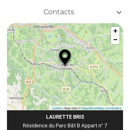
le
Af
ma
Contacts
la
ou
le
Af
ma
la
+
ou
le
−
ma
ou
le
et
co
tar
Leaflet
| Map data ©
OpenStreetMap contributors
LAURETTE BRIS
Résidence du Parc Bât B Appart n° 7