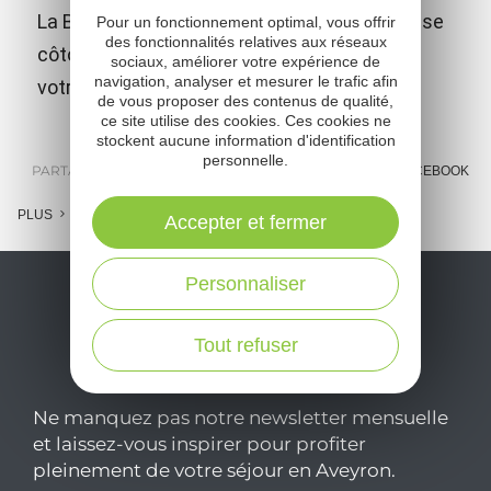
La Borde, ferme découverte où les animaux se
Pour un fonctionnement optimal, vous offrir
des fonctionnalités relatives aux réseaux
côtoient en bonne intelligence et attendent
sociaux, améliorer votre expérience de
navigation, analyser et mesurer le trafic afin
votre visite et vos meilleures attentions.
de vous proposer des contenus de qualité,
ce site utilise des cookies. Ces cookies ne
stockent aucune information d'identification
personnelle.
PARTAGER :
E-MAIL
MESSENGER
FACEBOOK
PLUS
Accepter et fermer
Personnaliser
Tout refuser
Ne manquez pas notre newsletter mensuelle
et laissez-vous inspirer pour profiter
pleinement de votre séjour en Aveyron.