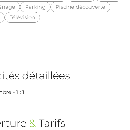
énage
Parking
Piscine découverte
Télévision
tés détaillées
re - 1 : 1
rture
&
Tarifs